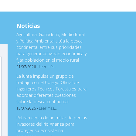
Noticias
Agricultura, Ganadería, Medio Rural
y Política Ambiental sitúa la pesca
continental entre sus prioridades
para generar actividad económica y
fijar población en el medio rural
21/07/2026 -
Leer más...
La Junta impulsa un grupo de
trabajo con el Colegio Oficial de
Ingenieros Técnicos Forestales para
abordar diferentes cuestiones
sobre la pesca continental
13/07/2026 -
Leer más...
Retiran cerca de un millar de percas
invasoras del río Arlanza para
proteger su ecosistema