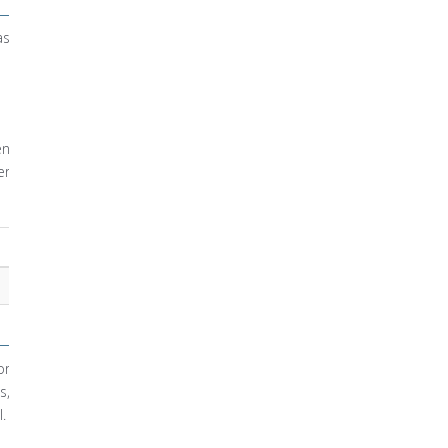
as
en
er
or
s,
.