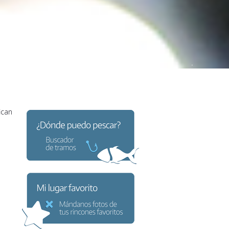
ican
s