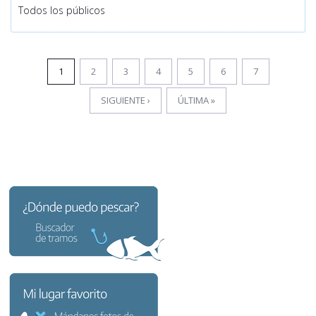
Todos los públicos
1
2
3
4
5
6
7
SIGUIENTE ›
ÚLTIMA »