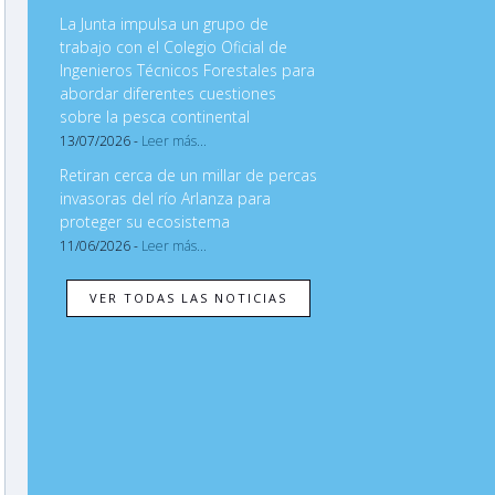
La Junta impulsa un grupo de
trabajo con el Colegio Oficial de
Ingenieros Técnicos Forestales para
abordar diferentes cuestiones
sobre la pesca continental
13/07/2026 -
Leer más...
Retiran cerca de un millar de percas
invasoras del río Arlanza para
proteger su ecosistema
11/06/2026 -
Leer más...