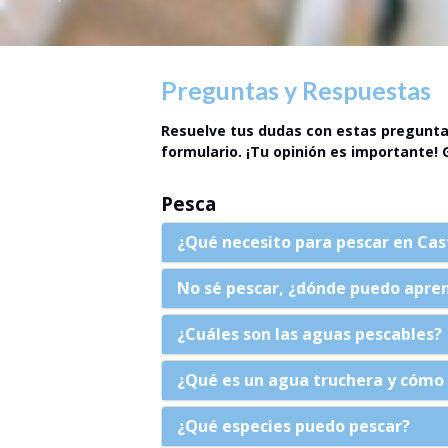
Preguntas y Respuestas
Resuelve tus dudas con estas preguntas
formulario. ¡Tu opinión es importante! 
Pesca
¿Qué necesito para pescar en Cast
No sé pescar, ¿dónde puedo apre
¿Cuáles son las aguas pescables?
¿Qué es un agua truchera y cómo 
¿Qué especies puedo pescar?