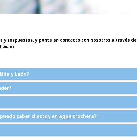
 y respuestas, y ponte en contacto con nosotros a través de
Gracias
illa y León?
nder?
puedo saber si estoy en agua truchera?