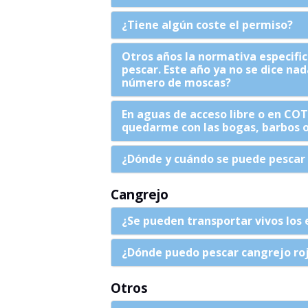
¿Tiene algún coste el permiso?
Otros años la normativa especifi
pescar. Este año ya no se dice na
número de moscas?
En aguas de acceso libre o en CO
quedarme con las bogas, barbos 
¿Dónde y cuándo se puede pescar 
Cangrejo
¿Se pueden transportar vivos los 
¿Dónde puedo pescar cangrejo roj
Otros