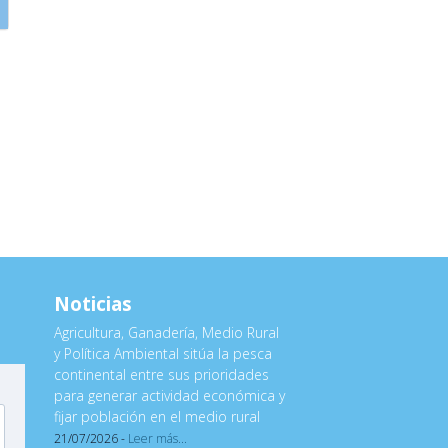
Noticias
Agricultura, Ganadería, Medio Rural
y Política Ambiental sitúa la pesca
continental entre sus prioridades
para generar actividad económica y
fijar población en el medio rural
21/07/2026 -
Leer más...