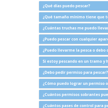
¿Qué días puedo pescar?
¿Qué tamaño mínimo tiene que te
¿Cuántas truchas me puedo llevar 
¿Puedo pescar con cualquier apar
¿Puedo llevarme la pesca o debo 
Si estoy pescando en un tramo y h
¿Debo pedir permiso para pescar?
¿Cómo puedo lograr un permiso o 
¿Cuántos permisos sobrantes pued
¿Cuántos pases de control para p