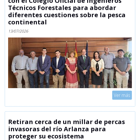
con el Colegio Oficial de Ingenieros
Técnicos Forestales para abordar
diferentes cuestiones sobre la pesca
continental
13/07/2026
Mostrar
Ver más
Retiran cerca de un millar de percas
invasoras del río Arlanza para
proteger su ecosistema