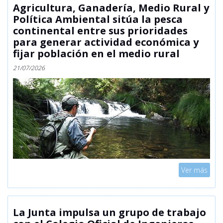
Agricultura, Ganadería, Medio Rural y
Política Ambiental sitúa la pesca
continental entre sus prioridades
para generar actividad económica y
fijar población en el medio rural
21/07/2026
Mostrar
Ver más
La Junta impulsa un grupo de trabajo