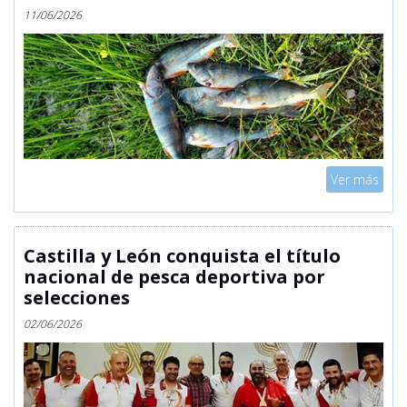
11/06/2026
Mostrar
Ver más
Castilla y León conquista el título
nacional de pesca deportiva por
selecciones
02/06/2026