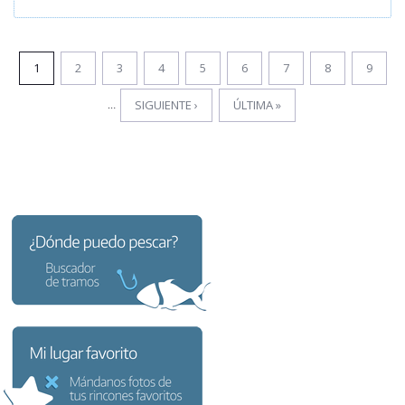
1
2
3
4
5
6
7
8
9
…
SIGUIENTE ›
ÚLTIMA »