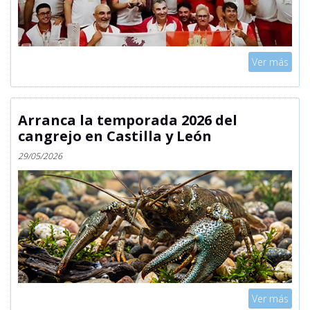
Mostrar
Ver más
Arranca la temporada 2026 del
cangrejo en Castilla y León
29/05/2026
Mostrar
Ver más