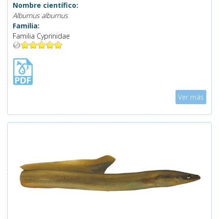
Nombre científico:
Alburnus alburnus
Familia:
Familia Cyprinidae
Mostrar
Ver más