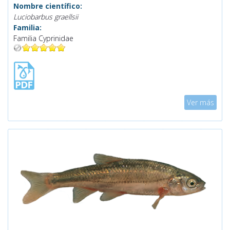
Nombre científico:
Luciobarbus graellsii
Familia:
Familia Cyprinidae
Mostrar
Ver más