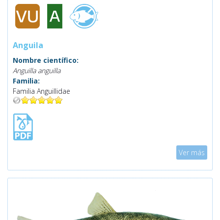
Anguila
Nombre científico:
Anguilla anguilla
Familia:
Familia Anguillidae
Mostrar
Ver más