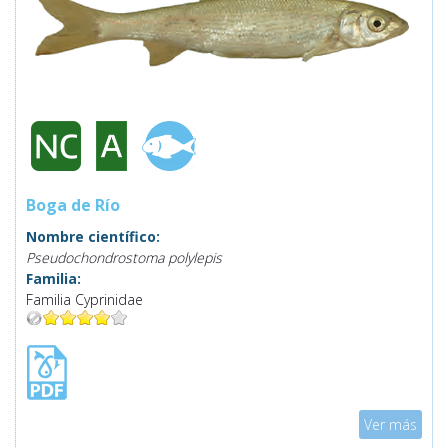
Boga de Río
Nombre científico:
Pseudochondrostoma polylepis
Familia:
Familia Cyprinidae
Mostrar
Ver más