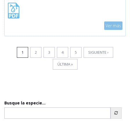
Mostrar
Ver más
1
2
3
4
5
SIGUIENTE ›
ÚLTIMA »
Busque la especie...