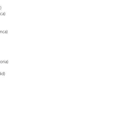
)
ca)
nca)
oria)
id)