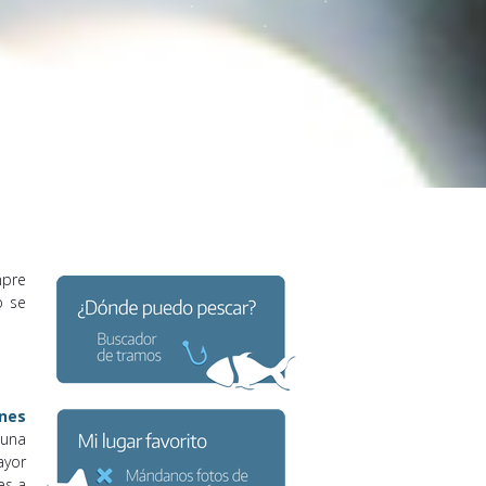
mpre
o se
ones
 una
ayor
es a