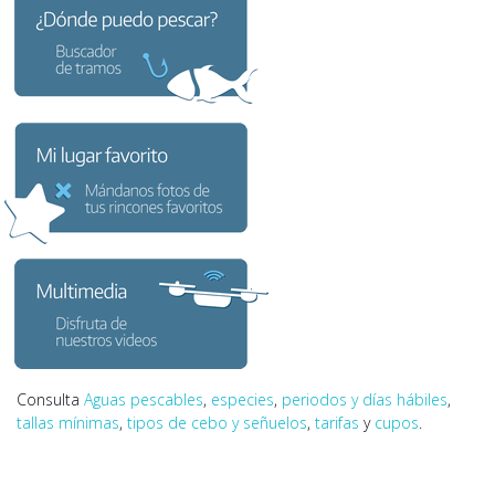
Consulta
Aguas pescables
,
especies
,
periodos y días hábiles
,
tallas mínimas
,
tipos de cebo y señuelos
,
tarifas
y
cupos
.