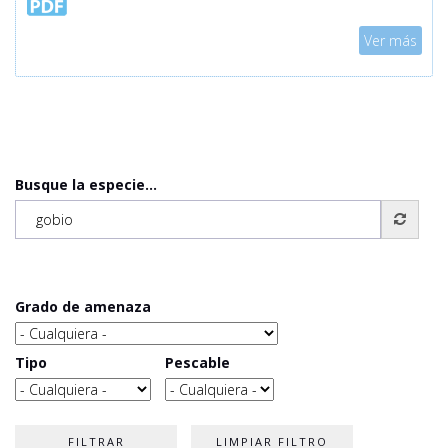
Mostrar
Ver más
Busque la especie...
Grado de amenaza
Tipo
Pescable