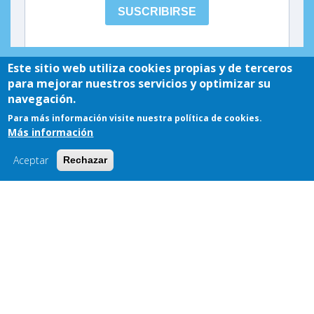
Este sitio web utiliza cookies propias y de terceros
para mejorar nuestros servicios y optimizar su
navegación.
Para más información visite nuestra política de cookies.
Más información
Aceptar
Rechazar
Noticias
Agricultura, Ganadería, Medio Rural y Política Ambiental sitúa la
pesca continental entre sus prioridades para generar actividad
económica y fijar población en el medio rural
21/07/2026 -
Leer más...
La Junta impulsa un grupo de trabajo con el Colegio Oficial de
Ingenieros Técnicos Forestales para abordar diferentes
cuestiones sobre la pesca continental