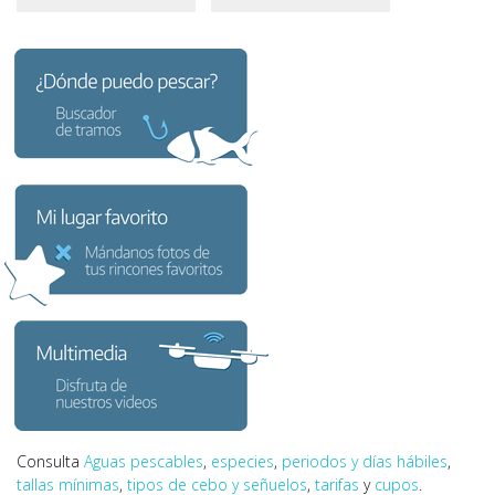
Consulta
Aguas pescables
,
especies
,
periodos y días hábiles
,
tallas mínimas
,
tipos de cebo y señuelos
,
tarifas
y
cupos
.