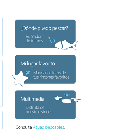
Consulta
Aguas pescables
,