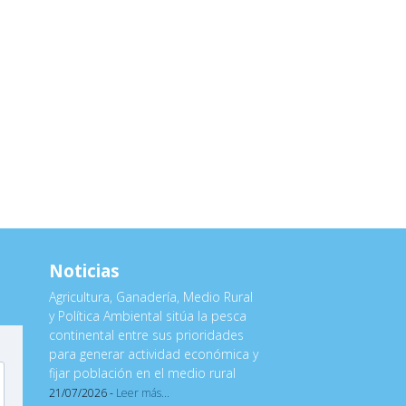
Noticias
Agricultura, Ganadería, Medio Rural
y Política Ambiental sitúa la pesca
continental entre sus prioridades
para generar actividad económica y
fijar población en el medio rural
21/07/2026 -
Leer más...