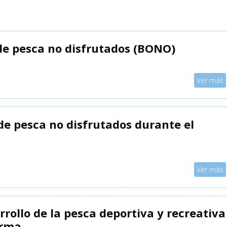
e pesca no disfrutados (BONO)
Mostrar
Ver más
de pesca no disfrutados durante el
Mostrar
Ver más
rrollo de la pesca deportiva y recreativa
arma