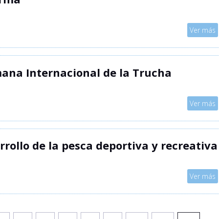
Mostrar
Ver más
mana Internacional de la Trucha
Mostrar
Ver más
rrollo de la pesca deportiva y recreativa
Mostrar
Ver más