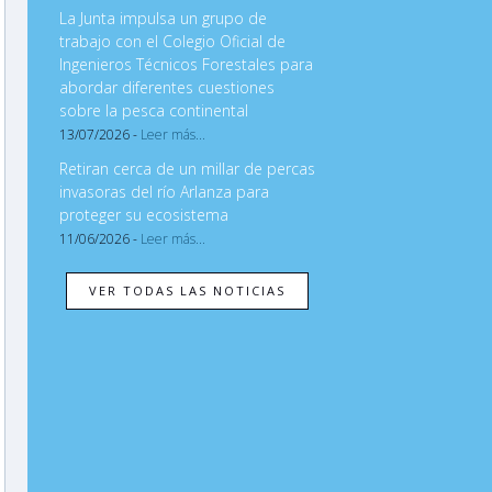
La Junta impulsa un grupo de
trabajo con el Colegio Oficial de
Ingenieros Técnicos Forestales para
abordar diferentes cuestiones
sobre la pesca continental
13/07/2026 -
Leer más...
Retiran cerca de un millar de percas
invasoras del río Arlanza para
proteger su ecosistema
11/06/2026 -
Leer más...