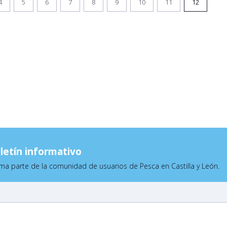
4
5
6
7
8
9
10
11
12
letín informativo
ma parte de la comunidad de usuarios de Pesca en Castilla y León.