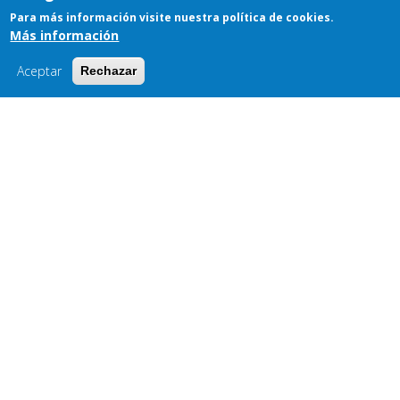
Para más información visite nuestra política de cookies.
Más información
Aceptar
Rechazar
Noticias
Agricultura, Ganadería, Medio Rural y Política Ambiental sitúa la
pesca continental entre sus prioridades para generar actividad
económica y fijar población en el medio rural
21/07/2026 -
Leer más...
La Junta impulsa un grupo de trabajo con el Colegio Oficial de
Ingenieros Técnicos Forestales para abordar diferentes
cuestiones sobre la pesca continental
13/07/2026 -
Leer más...
Retiran cerca de un millar de percas invasoras del río Arlanza
para proteger su ecosistema
11/06/2026 -
Leer más...