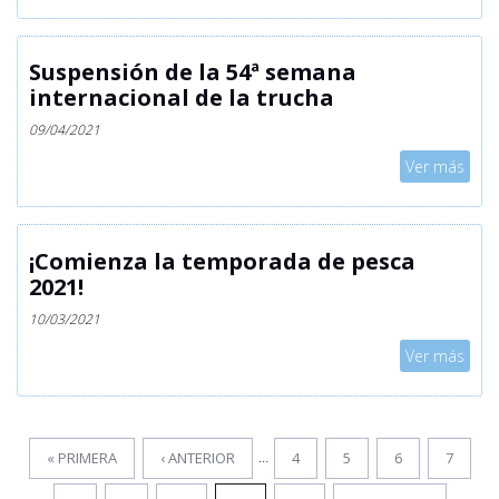
Suspensión de la 54ª semana
internacional de la trucha
09/04/2021
Mostrar
Ver más
¡Comienza la temporada de pesca
2021!
10/03/2021
Mostrar
Ver más
…
« PRIMERA
‹ ANTERIOR
4
5
6
7