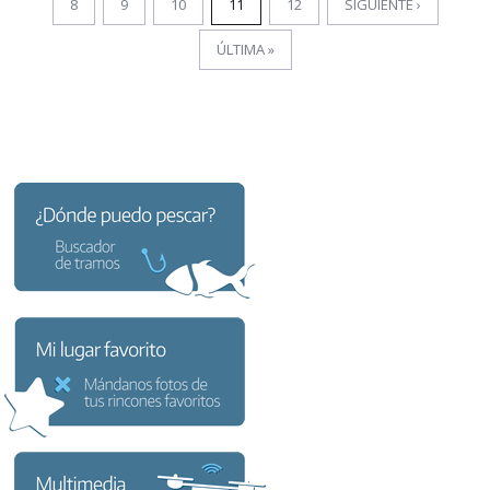
8
9
10
11
12
SIGUIENTE ›
ÚLTIMA »